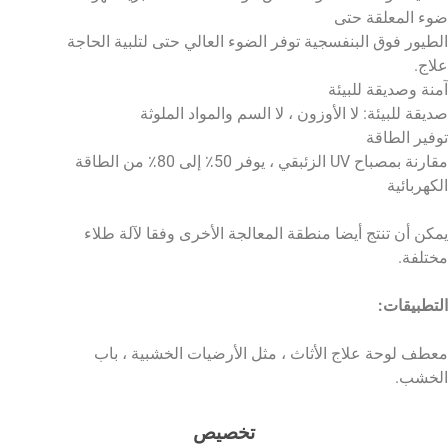
وء المعلقة حتى
لطيور فوق البنفسجية توفر الضوء العالي حتى لتلبية الحاجة
لاج.
منة وصديقة للبيئة
ديقة للبيئة: لا الأوزون ، لا السم والمواد الملوثة
وفير الطاقة
مقارنة بمصباح UV الزئبقي ، يوفر 50٪ إلى 80٪ من الطاقة
لكهربائية
مكن أن تنتج أيضا منطقة المعالجة الأخرى وفقا لآلة طلاء
ختلفة.
لتطبيقات:
عطف لوحة علاج الأثاث ، مثل الأرضيات الخشبية ، باب
لخشب.
تخصيص