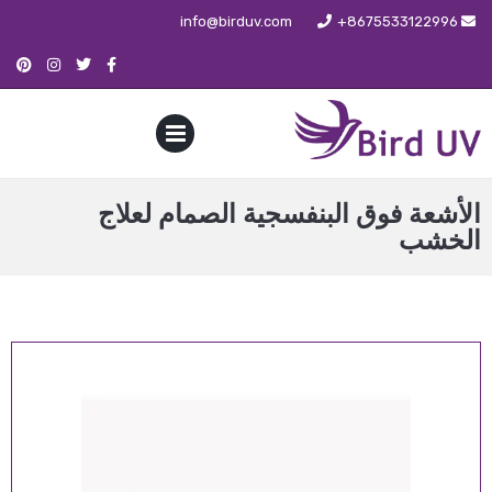
info@birduv.com
+8675533122996
PRIMARY
MENU
الأشعة فوق البنفسجية الصمام لعلاج
الخشب