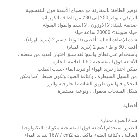
وفير الطاقة: بالمقارنة مع مصباح الأشعة فوق البنفسجية
زئبقي ، يوفر 50٪ إلى 80٪ من الطاقة الكهربائية.
ديقة للبيئة: لا الأوزون ، لا السم والمواد الملوثة
ياة طويلة:> 20000 ساعة حياة
شدة الإضاءة العالية: أقصى 16 واط / سم 2 (تبريد الهواء) ،
صى 30 واط / سم 2 (تبريد المياه)
استخدام على نطاق واسع: لقد سبق اختبار العديد من معطف
لأشعة فوق البنفسجية LED العلامة التجارية
مكن اختيار تبريد الهواء أو تبريد الماء حسب الطلب
ن السهل السيطرة ، وكثافة الضوء وتكون ضبط ، كما يمكن
لتحكم فيها عن طريق الشاشة الخارجية والزر.
يكل المنتجات معقول ، ونوعية مستقرة
فضلية
دة الضوء ممتازة
لطيور استخدام الأشعة فوق البنفسجية مكونات التكنولوجيا
لعالية ، وكثافة الضوء ماكس هو 16W / cm2 لتبريد الهواء