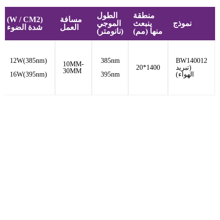
منطقة
الطول
مسافة
(W / CM2)
نموذج
ينبعث
الموجي
العمل
شدة الضوء
منها (مم)
(نانومتر)
12W(385nm)
385nm
BW140012
10MM-
(تبريد
1400*20
30MM
الهواء)
395nm
16W(395nm)