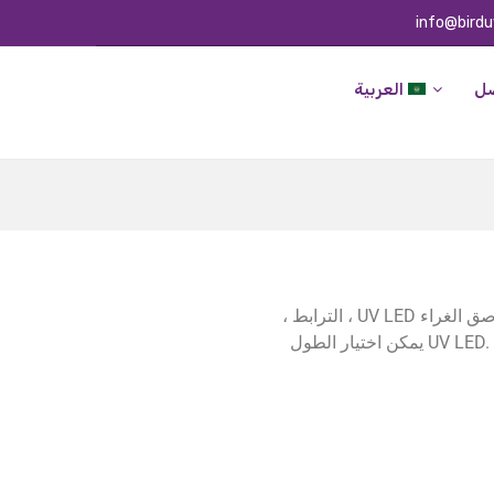
info@bird
صل
العربية
شعلة الطيور UV UV المستخدمة على نطاق واسع في العديد من الصناعات ، لاصق الغراء UV LED ، الترابط ،
حبر UV LED واختبار الورنيش ، اختبار طلاء UV LED. 365NM 385NM 395NM 405NM يمكن اختيار الطول