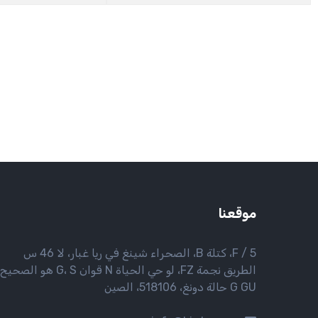
موقعنا
5 / F، كتلة B، الصحراء شينغ في ريا غبار، لا 46 س
الطريق نجمة FZ، لو حي الحياة N قوان G، S هو الصحي
G GU حالة دونغ، 518106، الصين