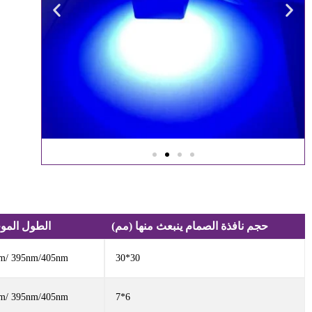
حجم نافذة الصمام ينبعث منها (مم)
الطول الموج
m/ 395nm/405nm
30*30
m/ 395nm/405nm
6*7