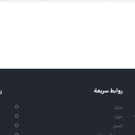
روابط سريعة
ر
منزل
ح،
حول
اتصل