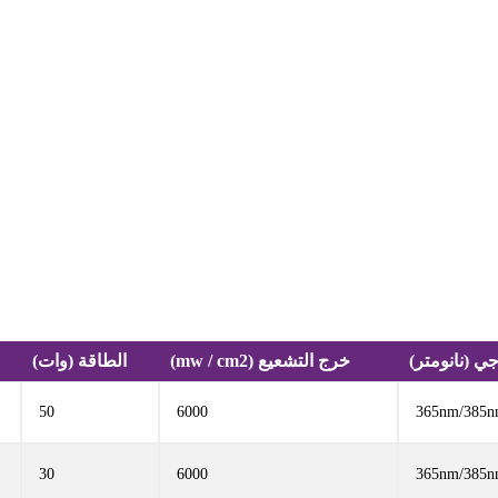
ي (نانومتر)
خرج التشعيع (mw / cm2)
الطاقة (وات)
50
6000
365nm/385n
30
6000
365nm/385n