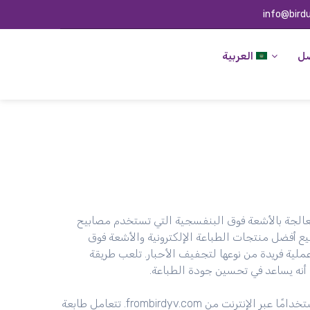
info@bird
صل
العربية
لمعالجة بالأشعة فوق البنفسجية التي تستخدم مصابيح
ة فوق البنفسجية لتجف الحبر بسرعة. تقوم شركة Bird UV ببيع أفضل منتجات الطباعة الإلكترونية والأشعة فوق
لية فريدة من نوعها لتجفيف الأحبار. تلعب طريقة
ما أنه يساعد في تحسين جودة الطباعة.
قم بشراء منتجات علاج الأشعة فوق البنفسجية الأرخص والأكثر استخدامًا عبر الإنترنت من frombirdyv.com. تتعامل طابعة