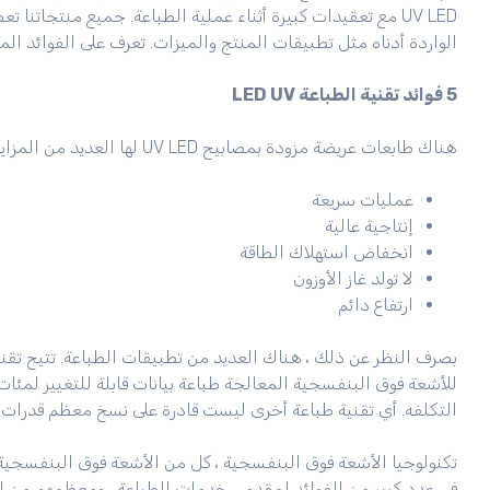
الواردة أدناه مثل تطبيقات المنتج والميزات. تعرف على الفوائد المهمة 
5 فوائد تقنية الطباعة LED UV
هناك طابعات عريضة مزودة بمصابيح UV LED لها العديد من المزايا في مجال الاقتصادي والبيئي والتجاري:
عمليات سريعة
إنتاجية عالية
انخفاض استهلاك الطاقة
لا تولد غاز الأوزون
ارتفاع دائم
للأشعة فوق البنفسجية المعالجة طباعة بيانات قابلة للتغيير لمئا
التكلفه. أي تقنية طباعة أخرى ليست قادرة على نسخ معظم قدرات الطباعة للأشعة
في عدد كبير من الفوائد لمقدمي خدمات الطباعة ، ومعظمهم من المز