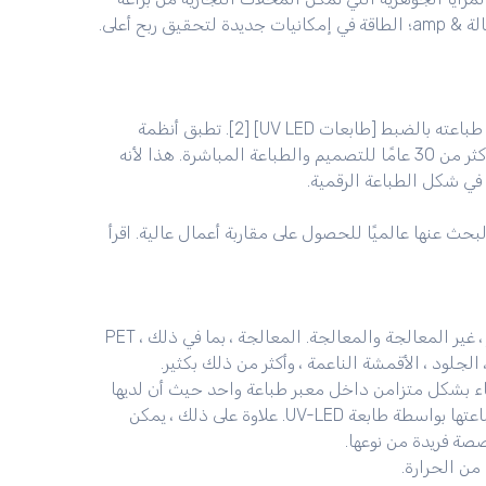
ربح أعلى.
قبل أن نفهم المزيد من الفوائد ، نحتاج جميعًا إلى معرفة ما يمكنك طباعته بالضبط [طابعات UV LED] [2]. تطبق أنظمة
المعالجة بالأشعة فوق البنفسجية من قبل العديد من الصناعات لأكثر من 30 عامًا للتصميم والطباعة المباشرة. هذا لأنه
ي شكل الطباعة الرقمية.
اعات التي يتم البحث عنها عالميًا للحصول على مقاربة أعمال عالية. اقرأ
يمكنه أيضًا الطباعة على مجموعة متنوعة واسعة من العناصر ، غير المعالجة والمعالجة. المعالجة ، بما في ذلك PET ،
 من كل من CMYK الصافية والبيضاء بشكل متزامن داخل معبر طباعة واحد حيث أن لديها
وقت تجفيف سريع. يوفر ميزات ممتازة وخطوط صغيرة يتم طباعتها بواسطة طابعة UV-LED. علاوة على ذلك ، يمكن
صة فريدة من نوعها.