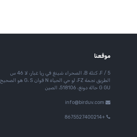
موقعنا
5 / F، كتلة B، الصحراء شينغ في ريا غبار، لا 46 س
الطريق نجمة FZ، لو حي الحياة N قوان G، S هو الصحي
G GU حالة دونغ، 518106، الصين
info@birduv.com
+8675527400214