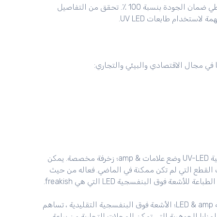
UV LED مع تعقيدات كبيرة أثناء عملية الطباعة. جميع منتجاتنا تعطي ضمان الجودة بنسبة 100 ٪. تحقق من التفاصيل
لاستخدام طابعات UV LED.
بصرف النظر عن ذلك ، هناك العديد من تطبيقات الطباعة. تتيح تقنية UV-LED وضع علامات & amp؛ زخرفة مخصصة. يمكن
ت القطع التي لم تكن ممكنة في الماضي. فعاله من حيث
 فوق البنفسجية LED التي هي freakish.
تكنولوجيا الأشعة فوق البنفسجية ، كل من الأشعة فوق البنفسجية LED & amp؛ الأشعة فوق البنفسجية التقليدية ، تساهم
ايا الجوهرية التي تمكن المحلات التجارية من براعة