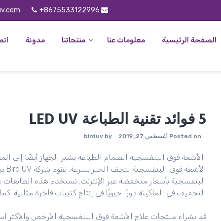
uv.com
+8675533122996
الصفحة الرئيسية
معلومات عنا
منتجاتنا
مدونة
ات
5 فوائد تقنية الطباعة LED UV
Posted on
أغسطس 27, 2019
by
birduv
ا
الأشعة فوق البنفسجية الصمام الطباعة
يشير الجهاز أيضًا إلى ا
الأشع
البنفسجية بأسعار منخفضة عبر الإنترنت. تستخدم هذه الطابعات عم
التجفيف في الماكينة دورًا حيويًا في إنتاج كتيبات فاخرة مثالية. ك