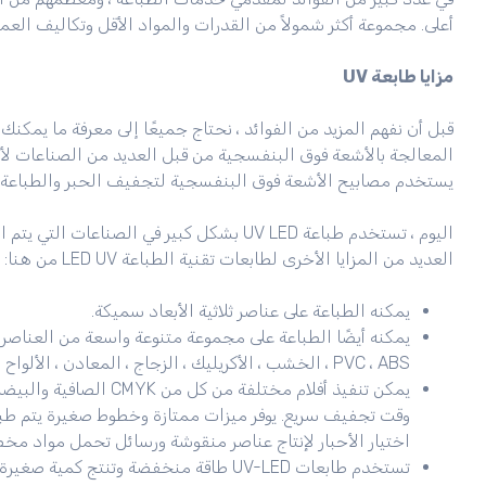
أعلى. مجموعة أكثر شمولاً من القدرات والمواد الأقل وتكاليف العمالة & amp؛ الطاقة في إمكانيات جديدة لتحقيق 
مزايا طابعة UV
يستخدم مصابيح الأشعة فوق البنفسجية لتجفيف الحبر والطباعة ف
اليوم ، تستخدم طباعة UV LED بشكل كبير في الصن
العديد من المزايا الأخرى لطابعات تقنية الطباعة LED UV من هنا:
يمكنه الطباعة على عناصر ثلاثية الأبعاد سميكة.
PVC ، ABS ، الخشب ، الأكريليك ، الزجاج ، المعادن ، الألواح ، الجلود ، الأقمشة الناعمة ، وأكثر من ذلك بكثير.
يمكن تنفيذ أفلام مختلفة
اختيار الأحبار لإنتاج عناصر منقوشة ورسائل تحمل مواد مخص
تستخدم طابعات UV-LED طاقة منخفضة وتنتج كمية صغيرة من الحرارة.