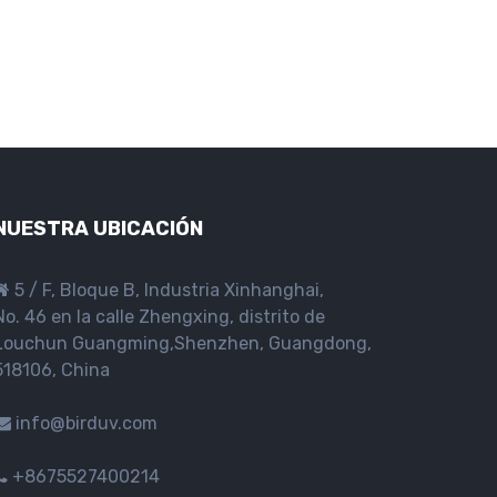
NUESTRA UBICACIÓN
5 / F, Bloque B, Industria Xinhanghai,
No. 46 en la calle Zhengxing, distrito de
Louchun Guangming,Shenzhen, Guangdong,
518106, China
info@birduv.com
+8675527400214