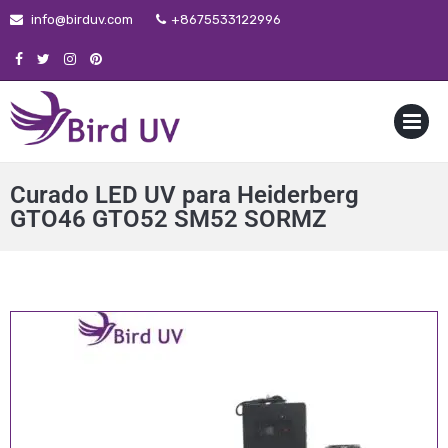
info@birduv.com
+8675533122996
MENU
Curado LED UV para Heiderberg
GTO46 GTO52 SM52 SORMZ