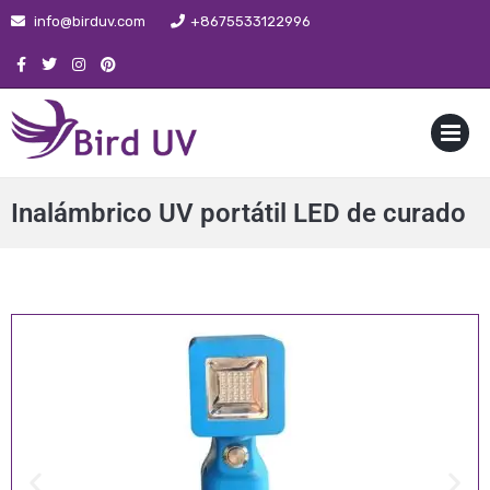
info@birduv.com
+8675533122996
MENU
Inalámbrico UV portátil LED de curado