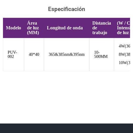
Especificación
Área
Distancia
(W / C
Modelo
de luz
Longitud de onda
de
Intensi
(MM)
trabajo
de luz
4W(365
PUV-
10-
40*40
365&385nm&395nm
8W(385
002
500MM
10W(39