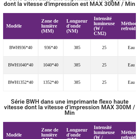
dont la vitesse d'impression est MAX 300M / Min
Intensité
Zone de
Longueur
lumineuse
Méthode
Modèle
lumière
d'onde
(W /
refroidi
(MM)
(NM)
CM2)
BWH936*40
936*40
385
25
Eau fr
BWH1040*40
1040*40
385
25
Eau fr
BWH1352*40
1352*40
385
25
Eau fr
Série BWH dans une imprimante flexo haute
vitesse dont la vitesse d’impression MAX 300M /
Min
Intensité
Zone de
Longueur
lumineuse
Méthode
Modèle
lumière
d'onde
(W /
refroidi