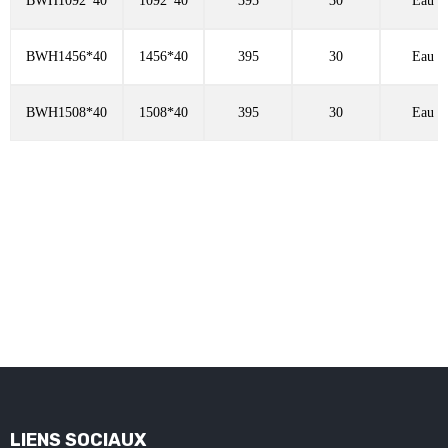
BWH1092*40
1092*40
395
30
Eau fr
BWH1456*40
1456*40
395
30
Eau fr
BWH1508*40
1508*40
395
30
Eau fr
LIENS SOCIAUX