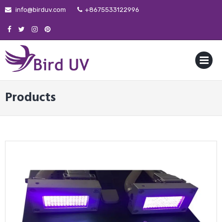
info@birduv.com
+8675533122996
MENU
Products