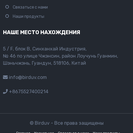
Связаться с нами
Наши продукты
НАШЕ МЕСТО НАХОЖДЕНИЯ
5 / F, блок B, Синханхай Индустрия,
№ 46 по улице Чжэнсин, район Лоучунь Гуанмин,
Шэньчжэнь, Гуандун, 518106, Китай
info@birduv.com
+8675527400214
© Birduv - Все права защищены
Главная
Насчет нас
Связаться с нами
Наши продукты