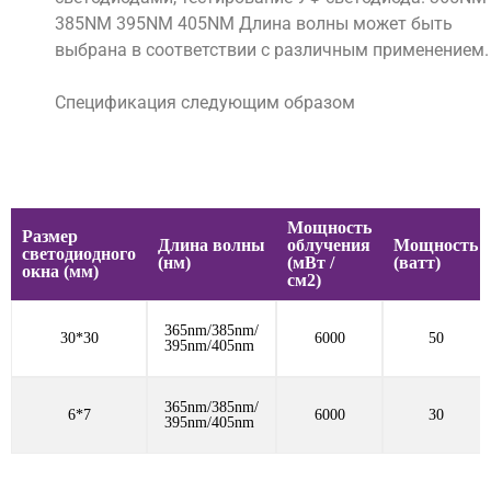
385NM 395NM 405NM Длина волны может быть
выбрана в соответствии с различным применением.
Спецификация следующим образом
Мощность
Размер
Длина волны
облучения
Мощность
светодиодного
(нм)
(мВт /
(ватт)
окна (мм)
см2)
365nm/385nm/
30*30
6000
50
395nm/405nm
365nm/385nm/
6*7
6000
30
395nm/405nm