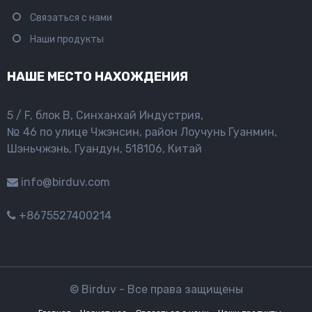
Связаться с нами
Наши продукты
НАШЕ МЕСТО НАХОЖДЕНИЯ
5 / F, блок B, Синханхай Индустрия,
№ 46 по улице Чжэнсин, район Лоучунь Гуанмин,
Шэньчжэнь, Гуандун, 518106, Китай
info@birduv.com
+8675527400214
© Birduv - Все права защищены