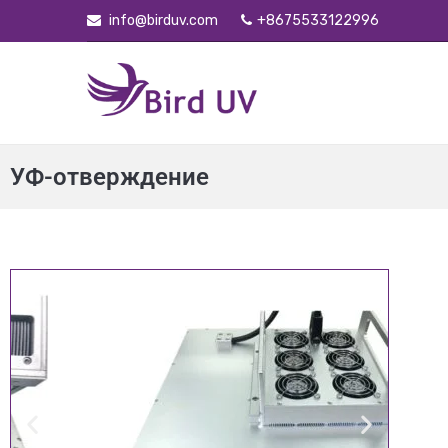
info@birduv.com
+8675533122996
УФ-отверждение